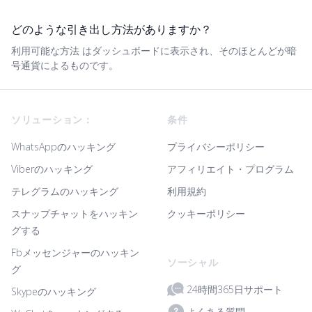
どのような引き出し方法がありますか？
利用可能な方法 はダッシュボードに表示され、そのほとんどが暗
号通貨によるものです。
Footer
ソリューション：
条件
WhatsAppのハッキング
プライバシーポリシー
Viberのハッキング
アフィリエイト・プログラム
テレグラムのハッキング
利用規約
スナップチャットをハッキン
クッキーポリシー
グする
Fbメッセンジャーのハッキン
ソーシャル
グ
24時間365日サポート
Skypeのハッキング
よくある質問