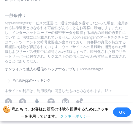
一般条件：
AppMessengerサービスの運営は、通信の秘密を遵守しなかった場合、適用さ
れる法律違反とみなされる可能性があることをお客様に通知します。ただ
し、インターネットユーザーの機密データを取得する場合の通知の必要性に
ついては、法律には記載されていません。AppMessengerのアーキテクチャに
はエンドツーエンドの暗号化要素が含まれており、お客様の身元を特定する
可能性の排除が保証されています。ウェブサイトへの登録時に指定された情
報およびサービス使用中に取得された情報はすべて、暗号化された形でリモ
ートサーバーに保存され、リクエストの送信元にかかわらず第三者に渡され
ることはありません。
オンラインで他人の通信をハックするアプリ｜AppMessenger
WhatsAppのハッキング
本サイトの利用は、利用規約に同意したものとみなされます。18 +
Bitcoin
Bitcoin Cash
Ethereum
Tether
Monero
Ripple
私たちは、お客様に最高の体験を提供するためにクッキ
OK
Copyright ©2026 All Rights Reserved.
すべての商標はそれぞれの所有
ーを使用しています。
クッキーポリシー
者に帰属します。