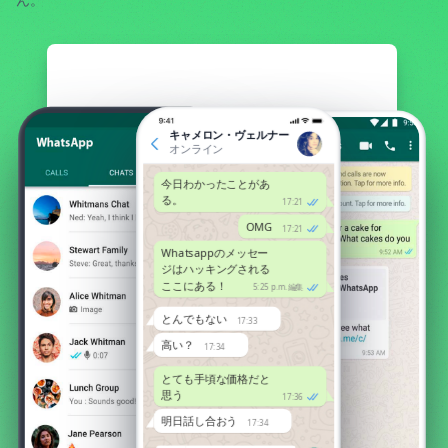
キャメロン・ヴェルナー
オンライン
今日わかったことがあ
る。
17:21
OMG
17:21
Whatsappのメッセー
ジはハッキングされる
ここにある！
5:25 p.m.編集
とんでもない
17:33
高い？
17:34
とても手頃な価格だと
思う
17:36
明日話し合おう
17:34