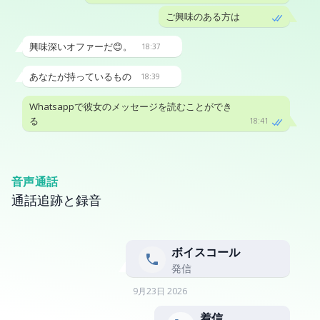
ご興味のある方は
興味深いオファーだ😊。
18:37
あなたが持っているもの
18:39
Whatsappで彼女のメッセージを読むことができ
る
18:41
音声通話
通話追跡と録音
ボイスコール
発信
9月23日 2026
着信