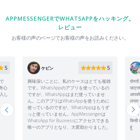
APPMESSENGERでWHATSAPPをハッキング。
レビュー
お客様の声のページでお客様の声をお読みください。
5
5
イゴール
ースはとても複雑
दोस्तों, इससे पहले कि आप अपने पति या पत्नी के
プリを使っているの
व्हाट्सएप को ट्रैक करें, सोचें, क्या आपको यकीन है कि
まだ使っていませ
आपको इसकी आवश्यकता है?ऐप काम करता है, मुझे
Appを使うために
लगता है कि मैंने जो कुछ भी सीखा है, उसे दूर आने में मुझे
tsAppはもうず
थ ोड़ा समय गेगा । क्यमूर्खतापूर्ण है कि यह नशे की लत
essengerは
है、मैं अपनी पत्नी से कुछ हफ़्ते से दूर जा रहा हूं लेकिन
nessにアクセスできる
किसी कारण से मैं अभी चट में नए संदेश पढ़ता और सुनता
変助かりました。
हूं